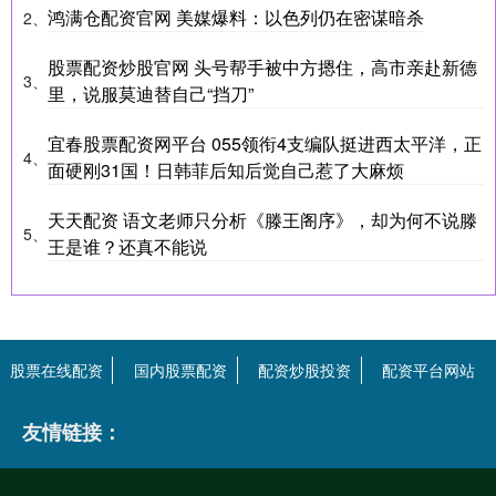
鸿满仓配资官网 美媒爆料：以色列仍在密谋暗杀
2、
股票配资炒股官网 头号帮手被中方摁住，高市亲赴新德
3、
里，说服莫迪替自己“挡刀”
宜春股票配资网平台 055领衔4支编队挺进西太平洋，正
4、
面硬刚31国！日韩菲后知后觉自己惹了大麻烦
天天配资 语文老师只分析《滕王阁序》，却为何不说滕
5、
王是谁？还真不能说
股票在线配资
国内股票配资
配资炒股投资
配资平台网站
友情链接：