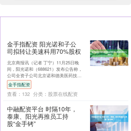
金手指配资 阳光诺和子公
司拟转让美速科用70%股权
北京商报讯（记者 丁宁）11月25日晚
间，阳光诺和（688621）发布公告称，
公司全资子公司北京诺和德美医药技术
有限公司（以下简称“诺和德美”）与北京
金手指配资
中健培联医....
查看：
132
分类：
股票在线配资
中融配资平台 时隔10年，
泰康、阳光再推员工持
股“金手铐”