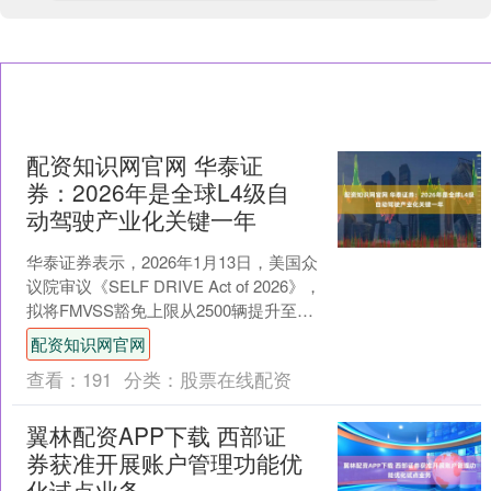
配资知识网官网 华泰证
券：2026年是全球L4级自
动驾驶产业化关键一年
华泰证券表示，2026年1月13日，美国众
议院审议《SELF DRIVE Act of 2026》，
拟将FMVSS豁免上限从2500辆提升至9
万辆并确立联邦优先....
配资知识网官网
查看：
191
分类：
股票在线配资
翼林配资APP下载 西部证
券获准开展账户管理功能优
化试点业务