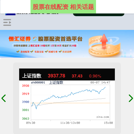
股票在线配资 相关话题
上证指数
3937.78
37.43
0.96%