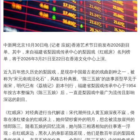
中新网北京10月30日电 (记者 应妮)香港艺术节日前发布2026剧目
单。其中，来自福建省梨园戏传承中心的梨园戏《红眠床》名列榜
单，将于2026年3月21日至22日在香港文化中心上演。
近九百年悠久历史的梨园戏，是现存中国最古老的戏曲剧种之一，被
称为“宋元南戏活化石”，风格古朴典雅。“陈三五娘”的故事原型早见于
南宋，明代已有《荔镜记》剧本刊行，福建省梨园戏传承中心于1954
年按古本整编为《陈三五娘》后，一直是梨园戏中最广为流传且影响
深远的剧目。
《红眠床》对经典进行当代解读：宋代潮州佳人黄五娘深夜不寐，倚
靠在漆红镂金的红眠床上，她仰望纱窗外的明月，想念被流放崖州的
情郎陈三。随着五娘的回忆流淌，她与陈三相遇相知的往事逐一浮
现；在红眠床边，黑衣人的身影若隐若现，他们是数百年后的梨园戏
青年传承人，亦是五娘的化身……全剧以《陈三五娘》中的独角戏名