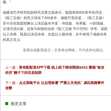
髓。”
福建省艺术研究院副研究员黄文娟表示，梨园戏有800多年的历史，
《陈三五娘》则至少流传了600多年。难能可贵的是，《陈三五娘》
至今仍在梨园戏舞台上演且版本丰富：传统版、传承版、小剧场版、
沉浸式演出版，还有与AI相结合的《陈三五娘·平行空间》等等。该剧
以人传戏，既是以演员传戏，也是以人物传戏，从中体现了戏曲传承
的真正含义。
股票在线配资提示：文章来自网络，不代表本站观点。
上一篇：
富裕配配资APP下载 线上线下精准围猎&#32;警惕“银发
经济”幌子下的坑老陷阱
下一篇：
点点策略平台 以总理称遭“严重公关危机” 虐囚视频事件
发酵
相关文章