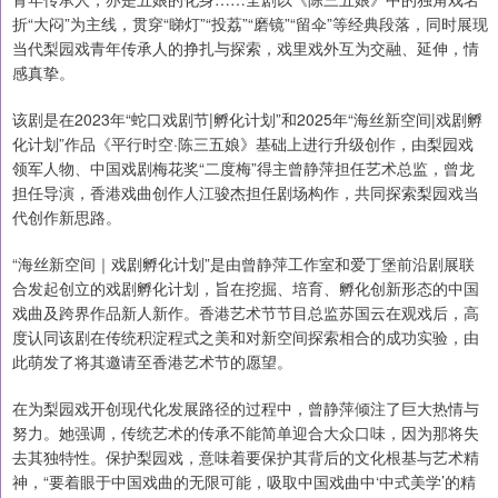
折“大闷”为主线，贯穿“睇灯”“投荔”“磨镜”“留伞”等经典段落，同时展现
当代梨园戏青年传承人的挣扎与探索，戏里戏外互为交融、延伸，情
感真挚。
该剧是在2023年“蛇口戏剧节|孵化计划”和2025年“海丝新空间|戏剧孵
化计划”作品《平行时空·陈三五娘》基础上进行升级创作，由梨园戏
领军人物、中国戏剧梅花奖“二度梅”得主曾静萍担任艺术总监，曾龙
担任导演，香港戏曲创作人江骏杰担任剧场构作，共同探索梨园戏当
代创作新思路。
“海丝新空间｜戏剧孵化计划”是由曾静萍工作室和爱丁堡前沿剧展联
合发起创立的戏剧孵化计划，旨在挖掘、培育、孵化创新形态的中国
戏曲及跨界作品新人新作。香港艺术节节目总监苏国云在观戏后，高
度认同该剧在传统积淀程式之美和对新空间探索相合的成功实验，由
此萌发了将其邀请至香港艺术节的愿望。
在为梨园戏开创现代化发展路径的过程中，曾静萍倾注了巨大热情与
努力。她强调，传统艺术的传承不能简单迎合大众口味，因为那将失
去其独特性。保护梨园戏，意味着要保护其背后的文化根基与艺术精
神，“要着眼于中国戏曲的无限可能，吸取中国戏曲中‘中式美学’的精