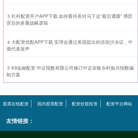
​杠杆配资开户APP下载 如何看待美对乌下达“最后通牒” 博弈
3
背后的多重战略逻辑
​大配资优配APP下载 安理会通过美国提出的涉加沙决议，中
4
俄代表发声
​K8金融配资 中证指数有限公司修订中证农银乡村振兴指数编
5
制方案
股票在线配资
国内股票配资
配资炒股投资
配资平台网站
友情链接：